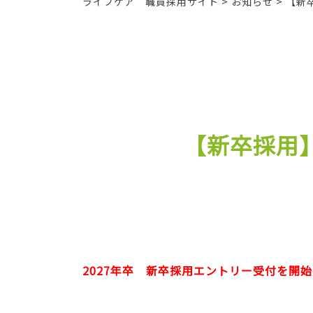
ライフケア 職員採用サイト
>
お知らせ
>
【新
【新卒採用】
2027年卒 新卒採用エントリー受付を開