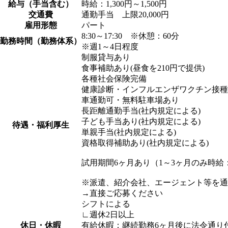
給与（手当含む）
時給：1,300円～1,500円
交通費
通勤手当 上限20,000円
雇用形態
パート
8:30～17:30 ※休憩：60分
勤務時間（勤務体系）
※週1～4日程度
制服貸与あり
食事補助あり(昼食を210円で提供)
各種社会保険完備
健康診断・インフルエンザワクチン接種
車通勤可・無料駐車場あり
長距離通勤手当(社内規定による)
子ども手当あり(社内規定による)
待遇・福利厚生
単親手当(社内規定による)
資格取得補助あり(社内規定による)
試用期間6ヶ月あり（1～3ヶ月のみ時給：1
※派遣、紹介会社、エージェント等を通
→直接ご応募ください
シフトによる
∟週休2日以上
休日・休暇
有給休暇：継続勤務6ヶ月後に法令通り